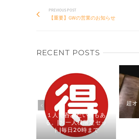
PREVIOUS POST
【重要】GWの営業のお知らせ
RECENT POSTS
焼き鳥なら
1より店内
りました
超オ
１人で呑みたい夜もあ
る。|お一人様限定セッ
ト|毎日20時まで