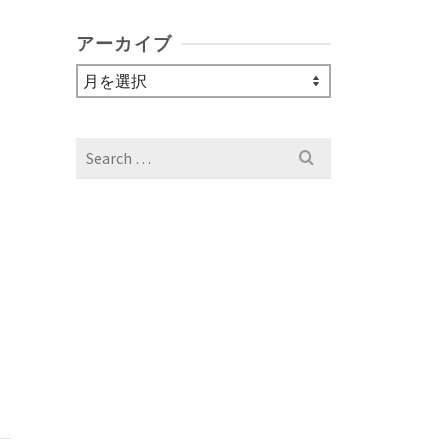
アーカイブ
ア
ー
カ
イ
Search
ブ
for: