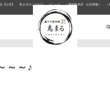
る【公式】
鳥まるのこだわり
メニュー
｜新福島本店 お店情報｜
｜
～～～♪