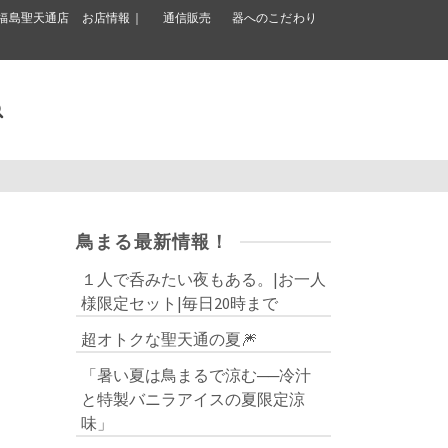
福島聖天通店 お店情報｜
通信販売
器へのこだわり
鳥まる最新情報！
１人で呑みたい夜もある。|お一人
様限定セット|毎日20時まで
超オトクな聖天通の夏🎆
「暑い夏は鳥まるで涼む──冷汁
と特製バニラアイスの夏限定涼
味」