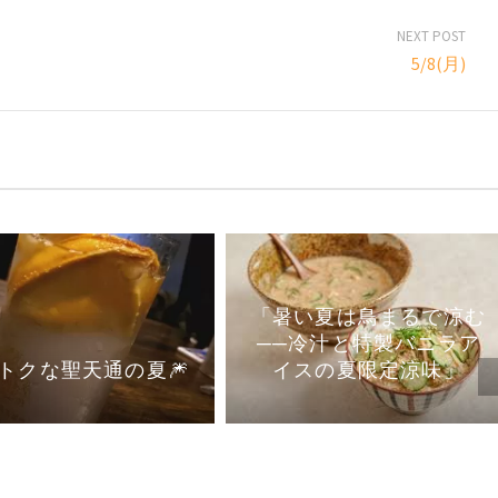
NEXT POST
5/8(月)
「暑い夏は鳥まるで涼む
──冷汁と特製バニラア
イスの夏限定涼味」
トクな聖天通の夏🎆