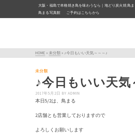
大阪・福島で本格焼き鳥を味わうなら｜地どり炭火焼 鳥ま
鳥まる写真館
ご予約はこちらから
HOME
»
未分類
»
♪今日もいい天気～～～♪
未分類
♪今日もいい天気
2017年5月2日
BY
ADMIN
本日5/2は、鳥まる
2店舗とも営業しておりますので
よろしくお願いします