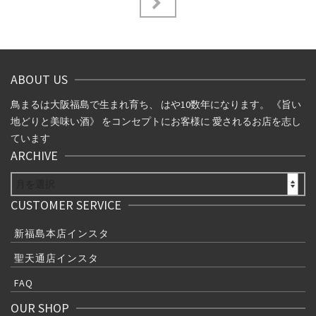
ナ
ビ
ゲ
ABOUT US
ー
鳥まるは大阪福島で生まれ育ち、 はや10数年になります。 《旨い
シ
地どりと美味い酒》 をコンセプトにお客様に 愛されるお店を志し
ています
ョ
ARCHIVE
ン
ARCHIVE
CUSTOMER SERVICE
新福島本店インスタ
聖天通店インスタ
FAQ
OUR SHOP