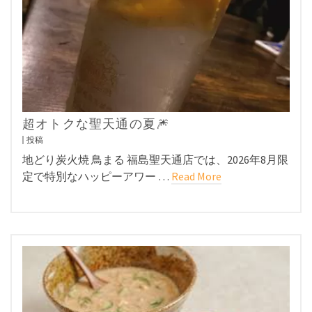
超オトクな聖天通の夏🎆
投稿
地どり炭火焼 鳥まる 福島聖天通店では、2026年8月限
定で特別なハッピーアワー …
Read More