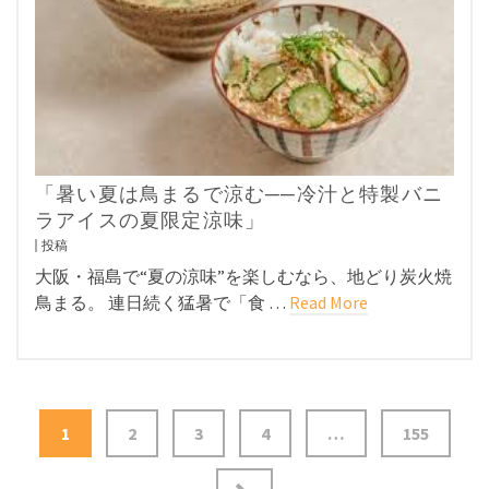
「暑い夏は鳥まるで涼む──冷汁と特製バニ
ラアイスの夏限定涼味」
投稿
大阪・福島で“夏の涼味”を楽しむなら、地どり炭火焼
鳥まる。 連日続く猛暑で「食 …
Read More
投
1
2
3
4
…
155
稿