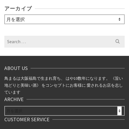
アーカイブ
ア
ー
カ
イ
Search
ブ
for:
ABOUT US
鳥まるは大阪福島で生まれ育ち、 はや10数年になります。 《旨い
地どりと美味い酒》 をコンセプトにお客様に 愛されるお店を志し
ています
ARCHIVE
ARCHIVE
CUSTOMER SERVICE