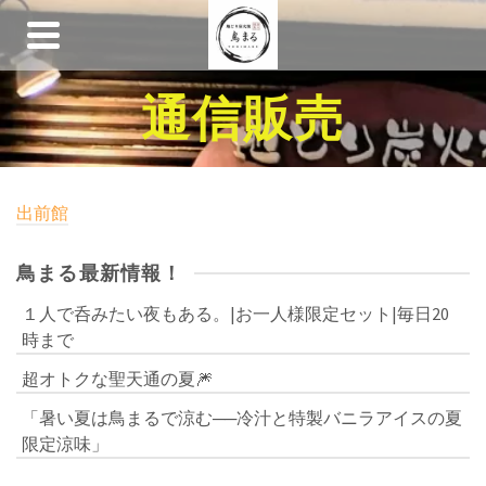
通信販売
出前館
鳥まる最新情報！
１人で呑みたい夜もある。|お一人様限定セット|毎日20
時まで
超オトクな聖天通の夏🎆
「暑い夏は鳥まるで涼む──冷汁と特製バニラアイスの夏
限定涼味」