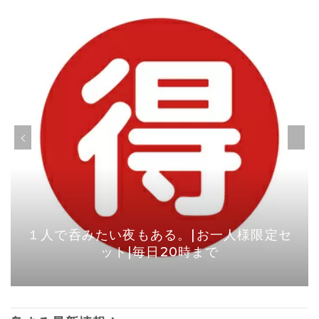
１人で呑みたい夜もある。|お一人様限定セ
ット|毎日20時まで