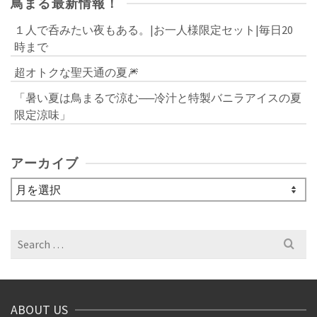
鳥まる最新情報！
１人で呑みたい夜もある。|お一人様限定セット|毎日20
時まで
超オトクな聖天通の夏🎆
「暑い夏は鳥まるで涼む──冷汁と特製バニラアイスの夏
限定涼味」
アーカイブ
ア
ー
カ
イ
Search
ブ
for:
ABOUT US