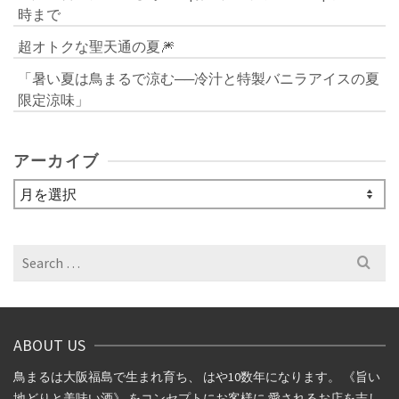
時まで
超オトクな聖天通の夏🎆
「暑い夏は鳥まるで涼む──冷汁と特製バニラアイスの夏
限定涼味」
アーカイブ
ア
ー
カ
イ
Search
ブ
for:
ABOUT US
鳥まるは大阪福島で生まれ育ち、 はや10数年になります。 《旨い
地どりと美味い酒》 をコンセプトにお客様に 愛されるお店を志し