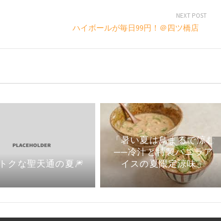
NEXT POST
ハイボールが毎日99円！＠四ツ橋店
「暑い夏は鳥まるで涼む
──冷汁と特製バニラア
イスの夏限定涼味」
トクな聖天通の夏🎆