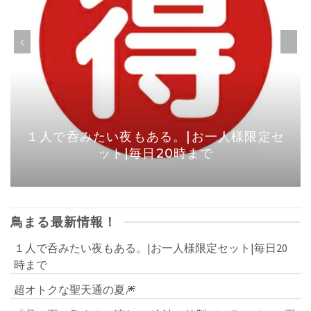
１人で呑みたい夜もある。|お一人様限定セ
ット|毎日20時まで
鳥まる最新情報！
１人で呑みたい夜もある。|お一人様限定セット|毎日20
時まで
超オトクな聖天通の夏🎆