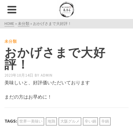
HOME
»
未分類
»
おかげさまで大好評！
未分類
おかげさまで大好
評！
2023年10月14日
BY
ADMIN
美味しいと、好評価いただいております
まだの方はお早めに！
TAGS:
世界一美味い
地鶏
大阪グルメ
辛い鍋
辛鍋