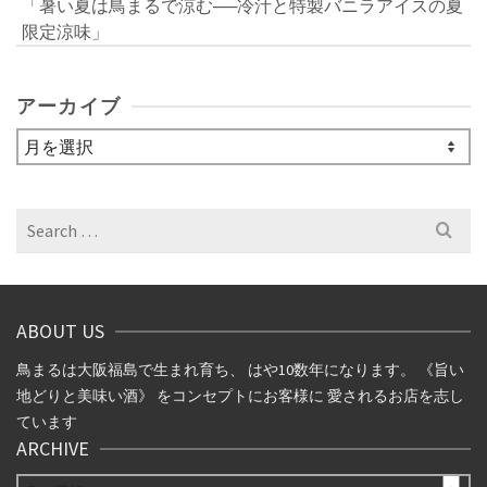
「暑い夏は鳥まるで涼む──冷汁と特製バニラアイスの夏
限定涼味」
アーカイブ
ア
ー
カ
イ
Search
ブ
for:
ABOUT US
鳥まるは大阪福島で生まれ育ち、 はや10数年になります。 《旨い
地どりと美味い酒》 をコンセプトにお客様に 愛されるお店を志し
ています
ARCHIVE
ARCHIVE