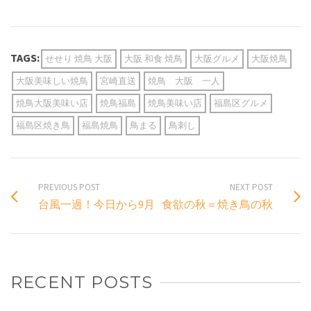
TAGS:
せせり 焼鳥 大阪
大阪 和食 焼鳥
大阪グルメ
大阪焼鳥
大阪美味しい焼鳥
宮崎直送
焼鳥 大阪 一人
焼鳥大阪美味い店
焼鳥福島
焼鳥美味い店
福島区グルメ
福島区焼き鳥
福島焼鳥
鳥まる
鳥刺し
PREVIOUS POST
NEXT POST
台風一過！今日から9月
食欲の秋＝焼き鳥の秋
RECENT POSTS