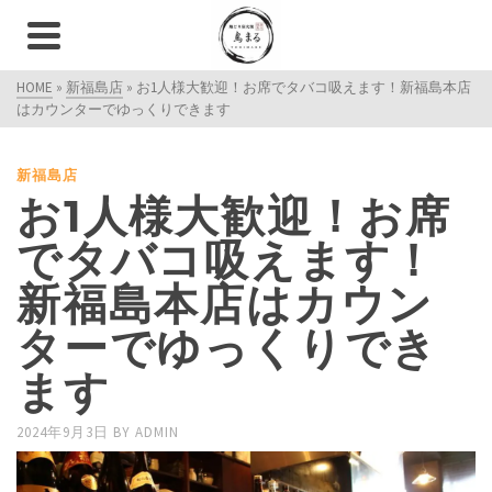
HOME
»
新福島店
»
お1人様大歓迎！お席でタバコ吸えます！新福島本店
はカウンターでゆっくりできます
新福島店
お1人様大歓迎！お席
でタバコ吸えます！
新福島本店はカウン
ターでゆっくりでき
ます
2024年9月3日
BY
ADMIN