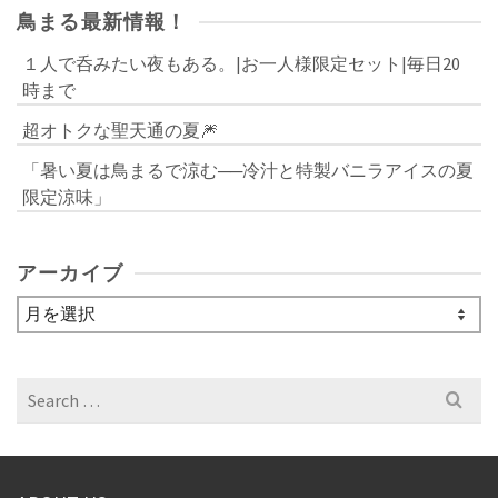
鳥まる最新情報！
１人で呑みたい夜もある。|お一人様限定セット|毎日20
時まで
超オトクな聖天通の夏🎆
「暑い夏は鳥まるで涼む──冷汁と特製バニラアイスの夏
限定涼味」
アーカイブ
ア
ー
カ
イ
Search
ブ
for: