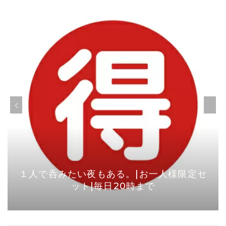
１人で呑みたい夜もある。|お一人様限定セ
ット|毎日20時まで