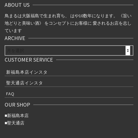
ABOUT US
鳥まるは大阪福島で生まれ育ち、 はや10数年になります。 《旨い
地どりと美味い酒》 をコンセプトにお客様に 愛されるお店を志し
ています
ARCHIVE
ARCHIVE
CUSTOMER SERVICE
新福島本店インスタ
聖天通店インスタ
FAQ
OUR SHOP
■
新福島本店
■
聖天通店