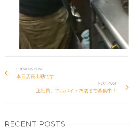
PREVIOUS POST
本日店長出勤です
NEXT POST
正社員、アルバイト75歳まで募集中！
RECENT POSTS