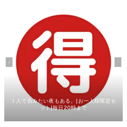
１人で呑みたい夜もある。|お一人様限定セ
ット|毎日20時まで