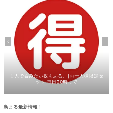
１人で呑みたい夜もある。|お一人様限定セ
ット|毎日20時まで
鳥まる最新情報！