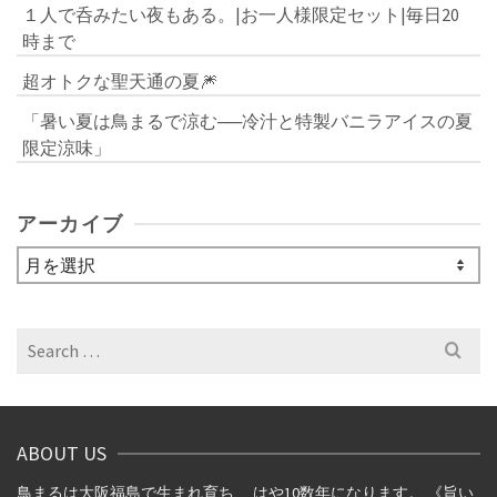
１人で呑みたい夜もある。|お一人様限定セット|毎日20
時まで
超オトクな聖天通の夏🎆
「暑い夏は鳥まるで涼む──冷汁と特製バニラアイスの夏
限定涼味」
アーカイブ
ア
ー
カ
イ
Search
ブ
for:
ABOUT US
鳥まるは大阪福島で生まれ育ち、 はや10数年になります。 《旨い