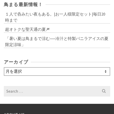
鳥まる最新情報！
１人で呑みたい夜もある。|お一人様限定セット|毎日20
時まで
超オトクな聖天通の夏🎆
「暑い夏は鳥まるで涼む──冷汁と特製バニラアイスの夏
限定涼味」
アーカイブ
ア
ー
カ
イ
Search
ブ
for: