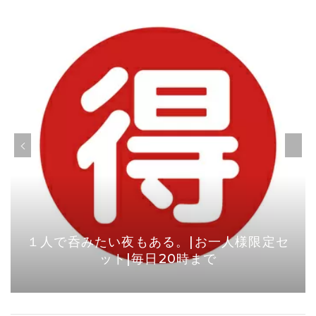
１人で呑みたい夜もある。|お一人様限定セ
ット|毎日20時まで