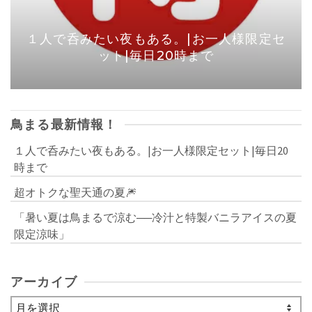
１人で呑みたい夜もある。|お一人様限定セ
ット|毎日20時まで
鳥まる最新情報！
１人で呑みたい夜もある。|お一人様限定セット|毎日20
時まで
超オトクな聖天通の夏🎆
「暑い夏は鳥まるで涼む──冷汁と特製バニラアイスの夏
限定涼味」
アーカイブ
ア