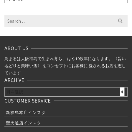
ー
カ
イ
Search
ブ
for:
ABOUT US
鳥まるは大阪福島で生まれ育ち、 はや10数年になります。 《旨い
地どりと美味い酒》 をコンセプトにお客様に 愛されるお店を志し
ています
ARCHIVE
ARCHIVE
CUSTOMER SERVICE
新福島本店インスタ
聖天通店インスタ