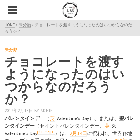
HOME
»
未分類
»
チョコレートを渡すようになったのはいつからなのだ
ろうか？
未分類
チョコレートを渡す
ようになったのはい
つからなのだろう
か？
2017年2月13日
BY
ADMIN
バレンタインデー
（
英
:
Valentine’s Day
）、または、
聖バレ
ンタインデー
（セイントバレンタインデー、
英
:
St
[† 1]
[† 2]
[1]
Valentine’s Day
）は、
2月14日
に祝われ、世界各地