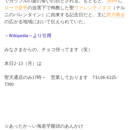
でカップルの愛の誓いの日とされる。もともと、
269年
に
ローマ皇帝
の迫害下で殉教した聖
ウァレンティヌス
（テル
ニのバレンタイン）に由来する記念日だと、主に
西方教会
の広がる地域において伝えられていた。
～
Wikipedia～より引用
みなさまからの、チョコ待ってます（笑）
本日2･13（月）は
聖天通店のみ17時～ 営業しております TEL06-6225-
7390
☆あったか～い海老芋饅頭のあんかけ