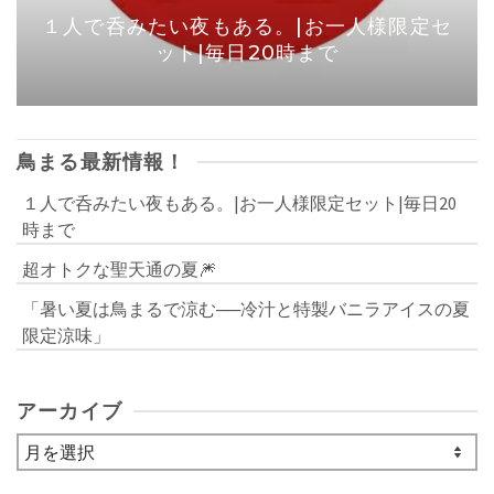
１人で呑みたい夜もある。|お一人様限定セ
ット|毎日20時まで
鳥まる最新情報！
１人で呑みたい夜もある。|お一人様限定セット|毎日20
時まで
超オトクな聖天通の夏🎆
「暑い夏は鳥まるで涼む──冷汁と特製バニラアイスの夏
限定涼味」
アーカイブ
ア
ー