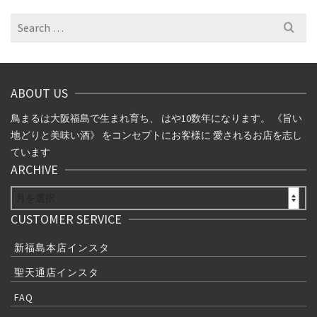
カ
イ
Search
ブ
for:
ABOUT US
鳥まるは大阪福島で生まれ育ち、 はや10数年になります。 《旨い
地どりと美味い酒》 をコンセプトにお客様に 愛されるお店を志し
ています
ARCHIVE
ARCHIVE
CUSTOMER SERVICE
新福島本店インスタ
聖天通店インスタ
FAQ