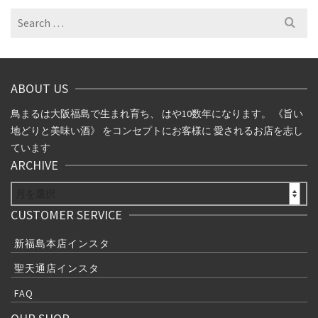
イ
Search
ブ
for:
ABOUT US
鳥まるは大阪福島で生まれ育ち、 はや10数年になります。 《旨い
地どりと美味い酒》 をコンセプトにお客様に 愛されるお店を志し
ています
ARCHIVE
ARCHIVE
CUSTOMER SERVICE
新福島本店インスタ
聖天通店インスタ
FAQ