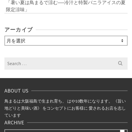
「暑い夏は鳥まるで涼む──冷汁と特製バニラアイスの夏
限定涼味」
アーカイブ
ア
ー
カ
イ
Search
ブ
for:
ABOUT US
鳥まるは大阪福島で生まれ育ち、 はや10数年になります。 《旨い
地どりと美味い酒》 をコンセプトにお客様に 愛されるお店を志し
ています
ARCHIVE