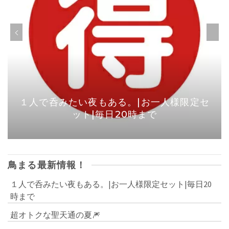
１人で呑みたい夜もある。|お一人様限定セ
ット|毎日20時まで
鳥まる最新情報！
１人で呑みたい夜もある。|お一人様限定セット|毎日20
時まで
超オトクな聖天通の夏🎆