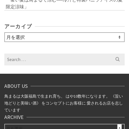
限定涼味」
アーカイブ
ア
ー
カ
イ
Search
ブ
for:
ABOUT US
鳥まるは大阪福島で生まれ育ち、 はや10数年になります。 《旨い
地どりと美味い酒》 をコンセプトにお客様に 愛されるお店を志し
ています
ARCHIVE
ARCHIVE