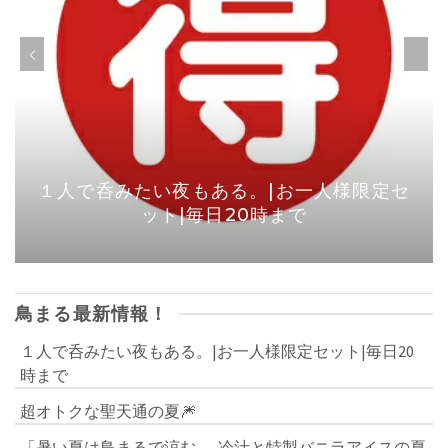
１人で呑みたい夜もある。|お一人様限定セ
ット|毎日20時まで
鳥まる最新情報！
１人で呑みたい夜もある。|お一人様限定セット|毎日20
時まで
超オトクな聖天通の夏🎆
「暑い夏は鳥まるで涼む──冷汁と特製バニラアイスの夏