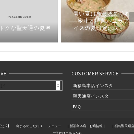
「暑い夏は鳥まるで涼む
──冷汁と特製バニラア
イスの夏限定涼味」
トクな聖天通の夏🎆
IVE
CUSTOMER SERVICE
E
新福島本店インスタ
聖天通店インスタ
FAQ
【公式】
鳥まるのこだわり
メニュー
｜新福島本店 お店情報｜
｜福島聖天通
ご予約はこちらから