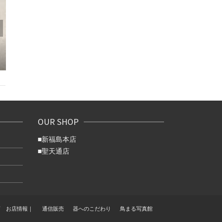
7/16（木）新
み休みで
冷房効かせた店内で、本
場宮崎の焼き鳥体験を！
OUR SHOP
■
新福島本店
■
聖天通店
店 お店情報｜
通信販売
器へのこだわり
鳥まる写真館