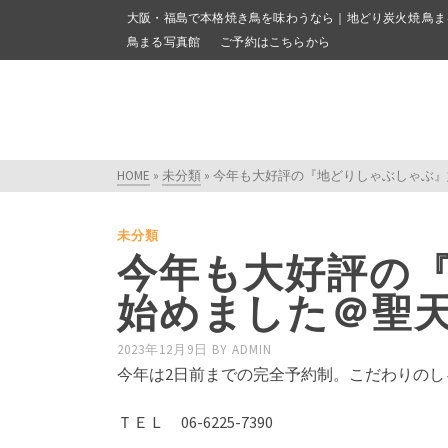
大阪・福島で本格焼き鳥を味わうなら｜地どり炭火焼 鳥ま
鳥まる写真館
ご予約はこちらから
HOME
»
未分類
»
今年も大好評の『地どりしゃぶしゃぶ』
未分類
今年も大好評の
始めました＠聖
2023年12月9日
BY
ADMIN
今年は2日前までの完全予約制。こだわりの
ＴＥＬ 06-6225-7390