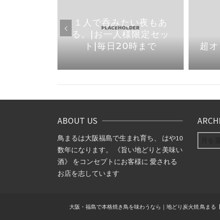
焼き鳥なら
１人で呑みたい夜もあ
1より店内
る。|お一人様限定セッ
りました
ト|毎日20時まで
超オ
ABOUT US
ARCH
ARCHIV
鳥まるは大阪福島で生まれ育ち、 はや10
数年になります。 《旨い地どりと美味い
酒》 をコンセプトにお客様に 愛される
お店を志しています
大阪・福島で本格焼き鳥を味わうなら｜地どり炭火焼 鳥まる