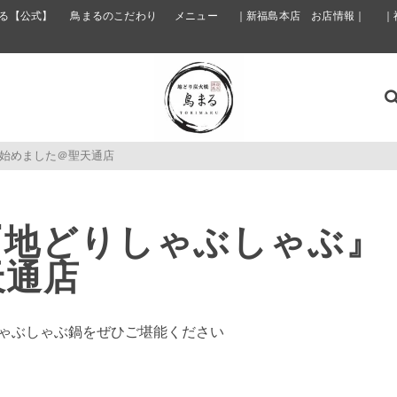
る【公式】
鳥まるのこだわり
メニュー
｜新福島本店 お店情報｜
｜
始めました＠聖天通店
『地どりしゃぶしゃぶ』
天通店
しゃぶしゃぶ鍋をぜひご堪能ください