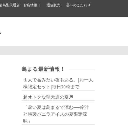
福島聖天通店 お店情報｜
通信販売
器へのこだわり
鳥まる最新情報！
１人で呑みたい夜もある。|お一人
様限定セット|毎日20時まで
超オトクな聖天通の夏🎆
「暑い夏は鳥まるで涼む──冷汁
と特製バニラアイスの夏限定涼
味」