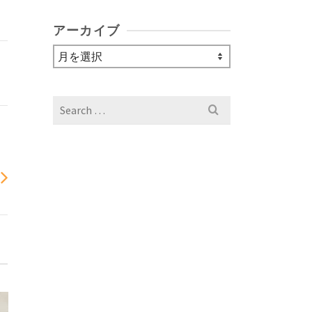
アーカイブ
ア
ー
カ
イ
Search
ブ
for: