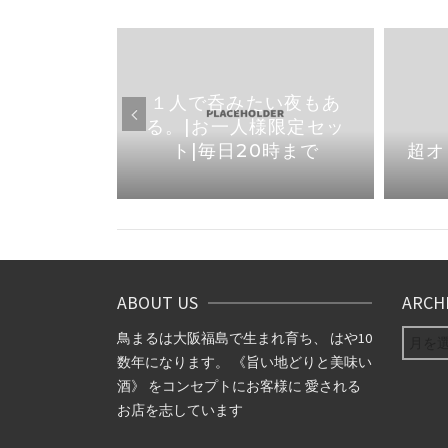
焼き鳥なら
１人で呑みたい夜もあ
1より店内
る。|お一人様限定セッ
りました
ト|毎日20時まで
超オ
ABOUT US
ARCH
ARCHIV
鳥まるは大阪福島で生まれ育ち、 はや10
数年になります。 《旨い地どりと美味い
酒》 をコンセプトにお客様に 愛される
お店を志しています