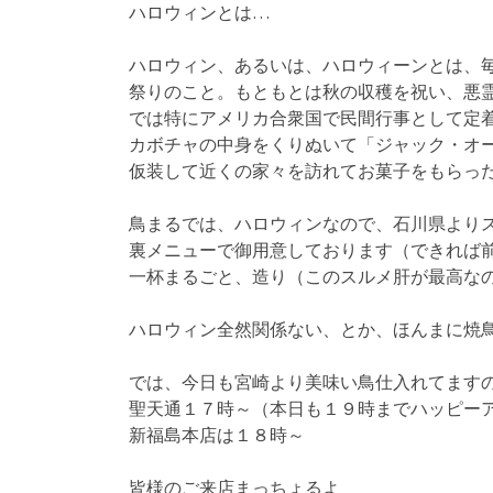
ハロウィンとは…
ハロウィン、あるいは、ハロウィーンとは、毎
祭りのこと。もともとは秋の収穫を祝い、悪
では特にアメリカ合衆国で民間行事として定
カボチャの中身をくりぬいて「ジャック・オ
仮装して近くの家々を訪れてお菓子をもらっ
鳥まるでは、ハロウィンなので、石川県より
裏メニューで御用意しております（できれば
一杯まるごと、造り（このスルメ肝が最高な
ハロウィン全然関係ない、とか、ほんまに焼
では、今日も宮崎より美味い鳥仕入れてます
聖天通１７時～（本日も１９時までハッピー
新福島本店は１８時～
皆様のご来店まっちょるよ