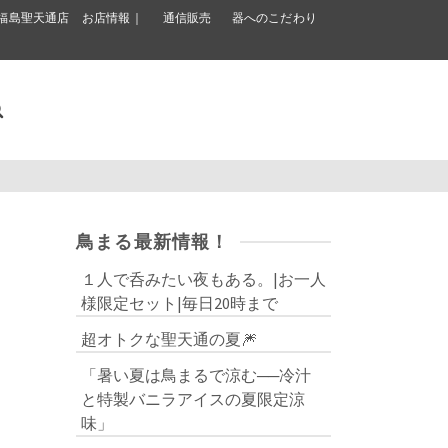
福島聖天通店 お店情報｜
通信販売
器へのこだわり
鳥まる最新情報！
１人で呑みたい夜もある。|お一人
様限定セット|毎日20時まで
超オトクな聖天通の夏🎆
「暑い夏は鳥まるで涼む──冷汁
と特製バニラアイスの夏限定涼
味」