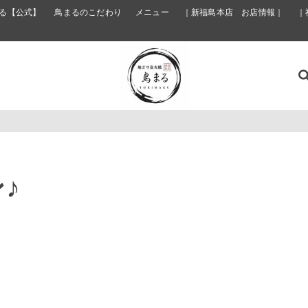
る【公式】
鳥まるのこだわり
メニュー
｜新福島本店 お店情報｜
｜
♪