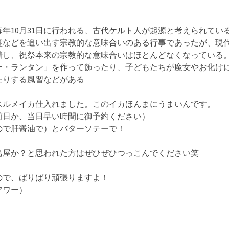
年10月31日に行われる、古代ケルト人が起源と考えられてい
霊などを追い出す宗教的な意味合いのある行事であったが、現
着し、祝祭本来の宗教的な意味合いはほとんどなくなっている
ー・ランタン」を作って飾ったり、子どもたちが魔女やお化け
たりする風習などがある
スルメイカ仕入れました。このイカほんまにうまいんです。
前日か、当日早い時間に御予約ください）
ので肝醤油で）とバターソテーで！
鳥屋か？と思われた方はぜひぜひつっこんでください笑
ので、ばりばり頑張りますよ！
アワー）