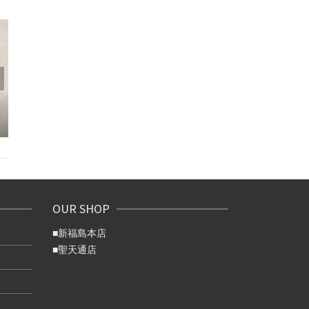
7/16（木）新
み休みで
冷房効かせた店内で、本
場宮崎の焼き鳥体験を！
OUR SHOP
■
新福島本店
■
聖天通店