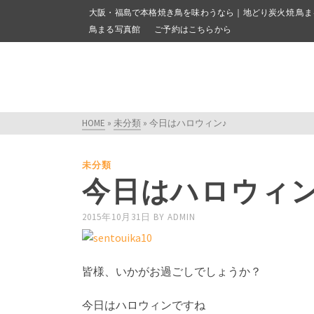
大阪・福島で本格焼き鳥を味わうなら｜地どり炭火焼 鳥ま
鳥まる写真館
ご予約はこちらから
HOME
»
未分類
»
今日はハロウィン♪
未分類
今日はハロウィン
2015年10月31日
BY
ADMIN
皆様、いかがお過ごしでしょうか？
今日はハロウィンですね