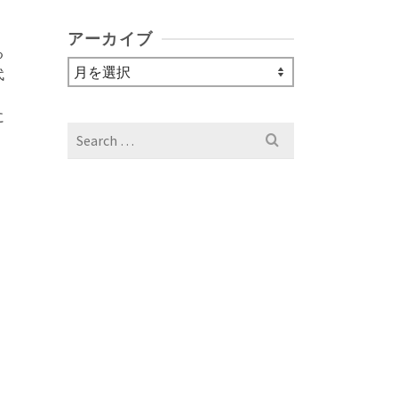
アーカイブ
る
ア
代
ー
。
カ
に
イ
Search
ブ
for: