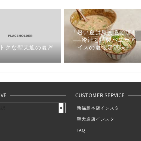
「暑い夏は鳥まるで涼む
──冷汁と特製バニラア
イスの夏限定涼味」
トクな聖天通の夏🎆
IVE
CUSTOMER SERVICE
E
新福島本店インスタ
聖天通店インスタ
FAQ