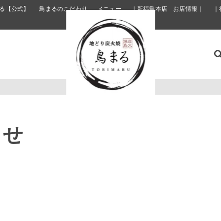
る【公式】
鳥まるのこだわり
メニュー
｜新福島本店 お店情報｜
｜
らせ