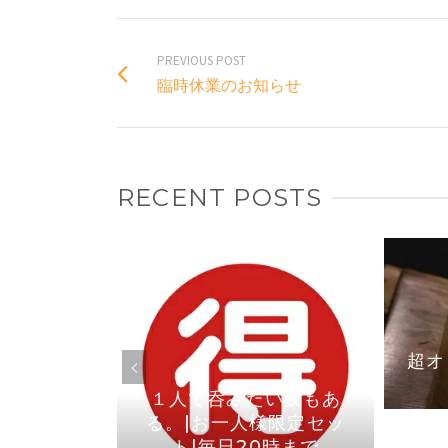
PREVIOUS POST
臨時休業のお知らせ
RECENT POSTS
焼き鳥なら
1より店内
りました
超オ
１人で呑みたい夜もあ
る。|お一人様限定セッ
ト|毎日20時まで