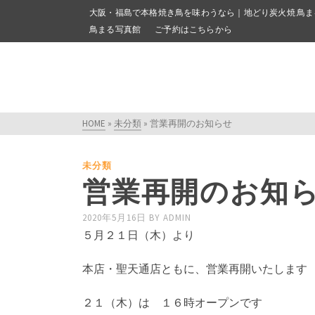
大阪・福島で本格焼き鳥を味わうなら｜地どり炭火焼 鳥ま
鳥まる写真館
ご予約はこちらから
HOME
»
未分類
»
営業再開のお知らせ
未分類
営業再開のお知
2020年5月16日
BY
ADMIN
５月２１日（木）より
本店・聖天通店ともに、営業再開いたします
２１（木）は １６時オープンです