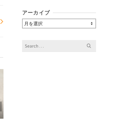
アーカイブ
ア
ー
カ
イ
Search
ブ
for:
7/16（木）新
み休みで
冷房効かせた店内で、本
場宮崎の焼き鳥体験を！