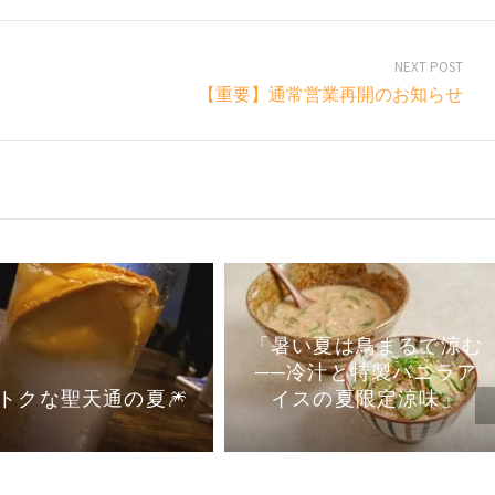
NEXT POST
【重要】通常営業再開のお知らせ
「暑い夏は鳥まるで涼む
──冷汁と特製バニラア
イスの夏限定涼味」
トクな聖天通の夏🎆