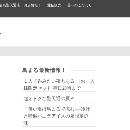
福島聖天通店 お店情報｜
通信販売
器へのこだわり
鳥まる最新情報！
１人で呑みたい夜もある。|お一人
様限定セット|毎日20時まで
超オトクな聖天通の夏🎆
「暑い夏は鳥まるで涼む──冷汁
と特製バニラアイスの夏限定涼
味」