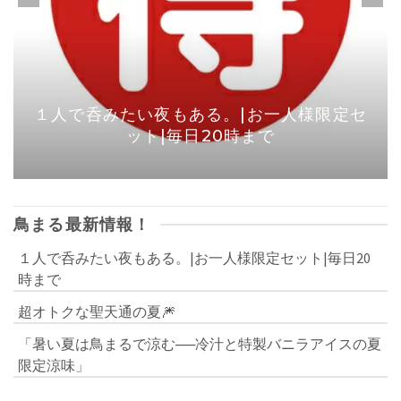
１人で呑みたい夜もある。|お一人様限定セ
ット|毎日20時まで
鳥まる最新情報！
１人で呑みたい夜もある。|お一人様限定セット|毎日20
時まで
超オトクな聖天通の夏🎆
「暑い夏は鳥まるで涼む──冷汁と特製バニラアイスの夏
限定涼味」