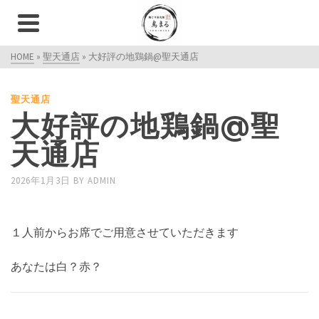
HOME
»
聖天通店
»
大好評の地鶏鍋@聖天通店
聖天通店
大好評の地鶏鍋@聖
天通店
2026年1月3日
BY
ADMIN
１人前からお席でご用意させていただきます
あなたは白？赤？