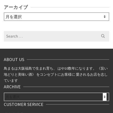
アーカイブ
ア
ー
カ
イ
Search
ブ
for:
ABOUT US
鳥まるは大阪福島で生まれ育ち、 はや10数年になります。 《旨い
地どりと美味い酒》 をコンセプトにお客様に 愛されるお店を志し
ています
ARCHIVE
ARCHIVE
CUSTOMER SERVICE