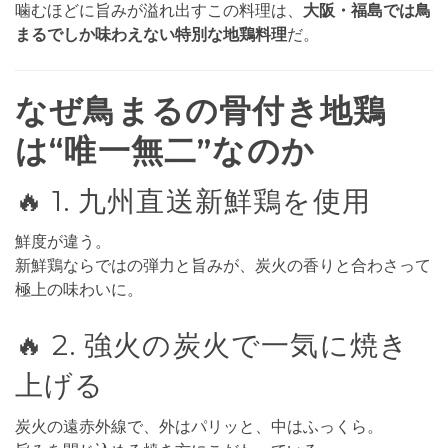
噛むほどに旨みが溢れ出すこの料理は、
大阪・福島では鳥
まるでしか味わえない特別な地鶏料理
だ。
なぜ鳥まるの骨付き地鶏
は“唯一無二”なのか
🔥 1. 九州直送新鮮鶏を使用
鮮度が違う。
新鮮鶏ならではの弾力と旨みが、炭火の香りと合わさって
極上の味わいに。
🔥 2. 強火の炭火で一気に焼き
上げる
炭火の遠赤外線で、外はパリッと、中はふっくら。