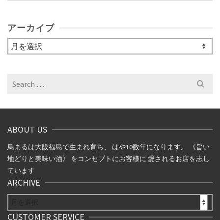
アーカイブ
ア
ー
カ
イ
Search
ブ
for:
ABOUT US
鳥まるは大阪福島で生まれ育ち、 はや10数年になります。 《旨い
地どりと美味い酒》 をコンセプトにお客様に 愛されるお店を志し
ています
ARCHIVE
ARCHIVE
CUSTOMER SERVICE