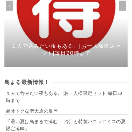
１人で呑みたい夜もある。|お一人様限定セ
ット|毎日20時まで
鳥まる最新情報！
１人で呑みたい夜もある。|お一人様限定セット|毎日20
時まで
超オトクな聖天通の夏🎆
「暑い夏は鳥まるで涼む──冷汁と特製バニラアイスの夏
限定涼味」