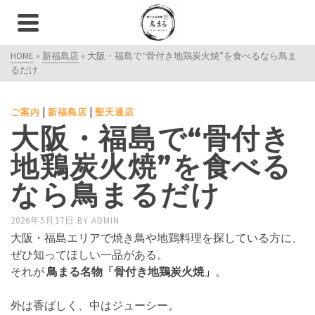
HOME
»
新福島店
»
大阪・福島で“骨付き地鶏炭火焼”を食べるなら鳥ま
るだけ
|
|
ご案内
新福島店
聖天通店
大阪・福島で“骨付き
地鶏炭火焼”を食べる
なら鳥まるだけ
2026年5月17日
BY
ADMIN
大阪・福島エリアで焼き鳥や地鶏料理を探している方に、
ぜひ知ってほしい一品がある。
それが
鳥まる名物「骨付き地鶏炭火焼」
。
外は香ばしく、中はジューシー。