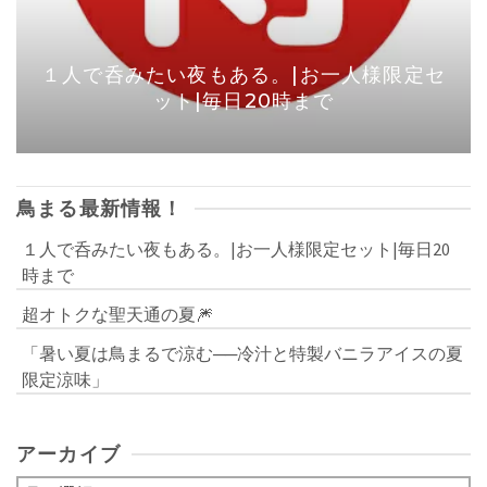
１人で呑みたい夜もある。|お一人様限定セ
ット|毎日20時まで
鳥まる最新情報！
１人で呑みたい夜もある。|お一人様限定セット|毎日20
時まで
超オトクな聖天通の夏🎆
「暑い夏は鳥まるで涼む──冷汁と特製バニラアイスの夏
限定涼味」
アーカイブ