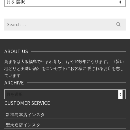
ア
ー
カ
イ
Search
ブ
for:
ABOUT US
鳥まるは大阪福島で生まれ育ち、 はや10数年になります。 《旨い
地どりと美味い酒》 をコンセプトにお客様に 愛されるお店を志し
ています
ARCHIVE
ARCHIVE
CUSTOMER SERVICE
新福島本店インスタ
聖天通店インスタ