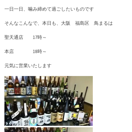
一日一日、噛み締めて過ごしたいものです
そんなこんなで、本日も、大阪 福島区 鳥まるは
聖天通店 17時～
本店 18時～
元気に営業いたします