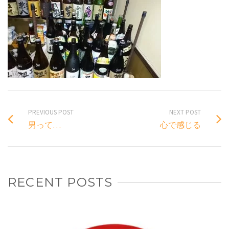
PREVIOUS POST
NEXT POST
男って…
心で感じる
RECENT POSTS