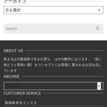
アーカイブ
ア
ー
カ
イ
Search
ブ
for:
ABOUT US
鳥まるは大阪福島で生まれ育ち、 はや10数年になります。 《旨い
地どりと美味い酒》 をコンセプトにお客様に 愛されるお店を志し
ています
ARCHIVE
ARCHIVE
CUSTOMER SERVICE
新福島本店インスタ