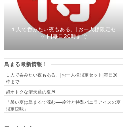
１人で呑みたい夜もある。|お一人様限定セ
ット|毎日20時まで
鳥まる最新情報！
１人で呑みたい夜もある。|お一人様限定セット|毎日20
時まで
超オトクな聖天通の夏🎆
「暑い夏は鳥まるで涼む──冷汁と特製バニラアイスの夏
限定涼味」