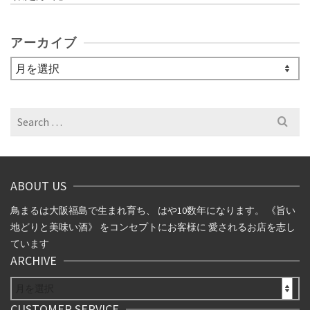
アーカイブ
ア
ー
カ
イ
Search
ブ
for:
ABOUT US
鳥まるは大阪福島で生まれ育ち、 はや10数年になります。 《旨い
地どりと美味い酒》 をコンセプトにお客様に 愛されるお店を志し
ています
ARCHIVE
ARCHIVE
CUSTOMER SERVICE