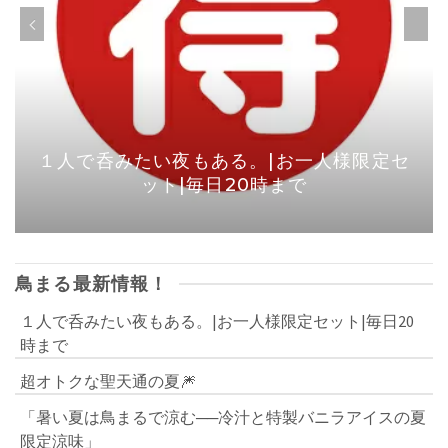
１人で呑みたい夜もある。|お一人様限定セ
ット|毎日20時まで
鳥まる最新情報！
１人で呑みたい夜もある。|お一人様限定セット|毎日20
時まで
超オトクな聖天通の夏🎆
「暑い夏は鳥まるで涼む──冷汁と特製バニラアイスの夏
限定涼味」