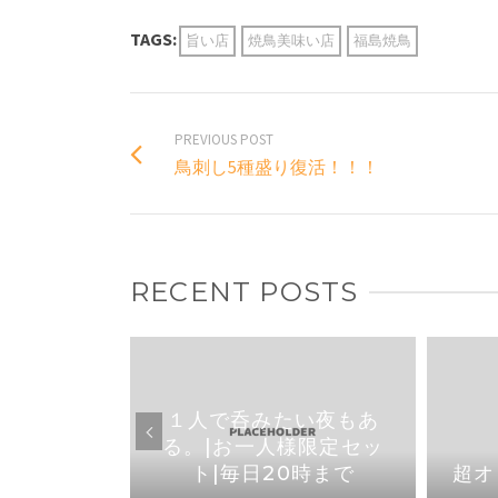
TAGS:
旨い店
焼鳥美味い店
福島焼鳥
PREVIOUS POST
鳥刺し5種盛り復活！！！
RECENT POSTS
焼き鳥なら
１人で呑みたい夜もあ
1より店内
る。|お一人様限定セッ
りました
ト|毎日20時まで
超オ