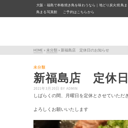
大阪・福島で本格焼き鳥を味わうなら｜地どり炭火焼 鳥ま
鳥まる写真館
ご予約はこちらから
HOME
»
未分類
»
新福島店 定休日のお知らせ
未分類
新福島店 定休
2021年3月20日
BY
ADMIN
しばらくの間、月曜日を定休とさせていただ
よろしくお願いいたします