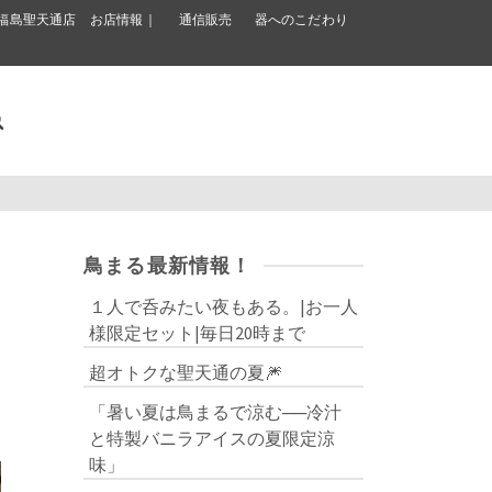
福島聖天通店 お店情報｜
通信販売
器へのこだわり
鳥まる最新情報！
１人で呑みたい夜もある。|お一人
様限定セット|毎日20時まで
超オトクな聖天通の夏🎆
「暑い夏は鳥まるで涼む──冷汁
と特製バニラアイスの夏限定涼
味」