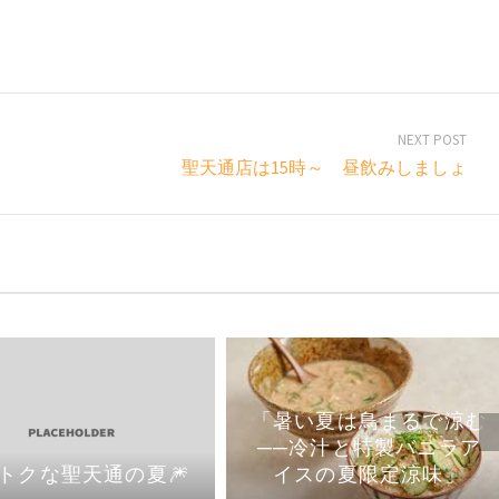
NEXT POST
聖天通店は15時～ 昼飲みしましょ
「暑い夏は鳥まるで涼む
──冷汁と特製バニラア
イスの夏限定涼味」
トクな聖天通の夏🎆