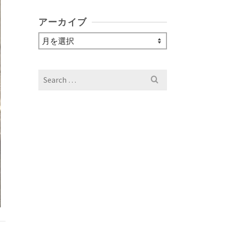
アーカイブ
ア
ー
カ
イ
Search
ブ
for: