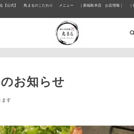
る【公式】
鳥まるのこだわり
メニュー
｜新福島本店 お店情報｜
｜
日のお知らせ
きます