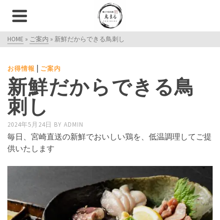
HOME
»
ご案内
»
新鮮だからできる鳥刺し
|
お得情報
ご案内
新鮮だからできる鳥
刺し
2024年5月24日
BY
ADMIN
毎日、宮崎直送の新鮮でおいしい鶏を、低温調理してご提
供いたします