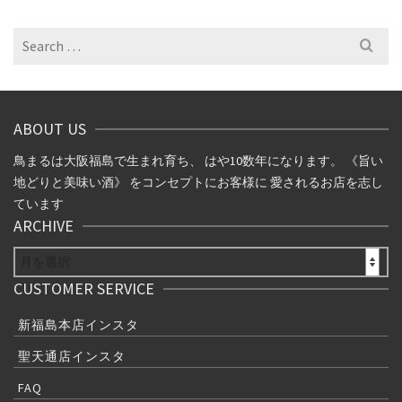
カ
イ
Search
ブ
for:
ABOUT US
鳥まるは大阪福島で生まれ育ち、 はや10数年になります。 《旨い
地どりと美味い酒》 をコンセプトにお客様に 愛されるお店を志し
ています
ARCHIVE
ARCHIVE
CUSTOMER SERVICE
新福島本店インスタ
聖天通店インスタ
FAQ