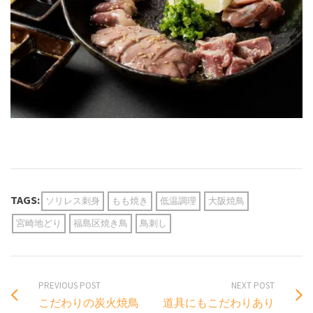
TAGS:
ソリレス刺身
もも焼き
低温調理
大阪焼鳥
宮崎地どり
福島区焼き鳥
鳥刺し
PREVIOUS POST
NEXT POST
こだわりの炭火焼鳥
道具にもこだわりあり