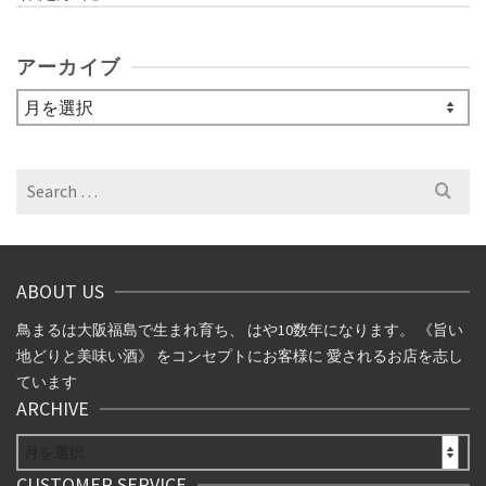
アーカイブ
ア
ー
カ
イ
Search
ブ
for:
ABOUT US
鳥まるは大阪福島で生まれ育ち、 はや10数年になります。 《旨い
地どりと美味い酒》 をコンセプトにお客様に 愛されるお店を志し
ています
ARCHIVE
ARCHIVE
CUSTOMER SERVICE