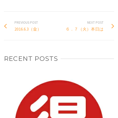
PREVIOUS POST
NEXT POST
2016.6.3（金）
６．７（火）本日は
RECENT POSTS