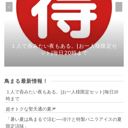
１人で呑みたい夜もある。|お一人様限定セ
ット|毎日20時まで
鳥まる最新情報！
１人で呑みたい夜もある。|お一人様限定セット|毎日20
時まで
超オトクな聖天通の夏🎆
「暑い夏は鳥まるで涼む──冷汁と特製バニラアイスの夏
限定涼味」