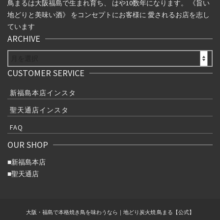
鳥まるは大阪福島で生まれ育ち、 はや10数年になります。 《旨い
地どりと美味い酒》 をコンセプトにお客様に 愛されるお店を志し
ています
ARCHIVE
ARCHIVE
CUSTOMER SERVICE
新福島本店インスタ
聖天通店インスタ
FAQ
OUR SHOP
■
新福島本店
■
聖天通店
大阪・福島で本格焼き鳥を味わうなら｜地どり炭火焼 鳥まる【公式】