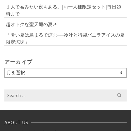
１人で呑みたい夜もある。|お一人様限定セット|毎日20
時まで
超オトクな聖天通の夏🎆
「暑い夏は鳥まるで涼む──冷汁と特製バニラアイスの夏
限定涼味」
アーカイブ
ア
ー
カ
イ
Search
ブ
for:
ABOUT US