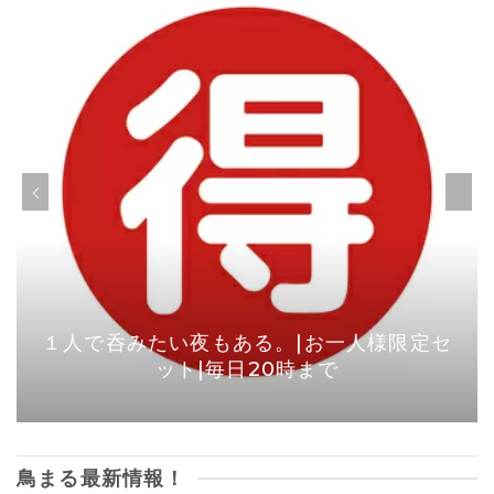
１人で呑みたい夜もある。|お一人様限定セ
ット|毎日20時まで
鳥まる最新情報！