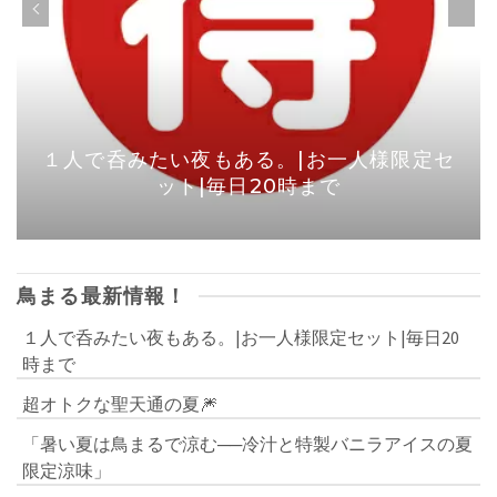
１人で呑みたい夜もある。|お一人様限定セ
ット|毎日20時まで
鳥まる最新情報！
１人で呑みたい夜もある。|お一人様限定セット|毎日20
時まで
超オトクな聖天通の夏🎆
「暑い夏は鳥まるで涼む──冷汁と特製バニラアイスの夏
限定涼味」