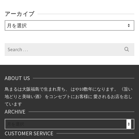
アーカイブ
ア
ー
カ
イ
Search
ブ
for:
ABOUT US
鳥まるは大阪福島で生まれ育ち、 はや10数年になります。 《旨い
地どりと美味い酒》 をコンセプトにお客様に 愛されるお店を志し
ています
ARCHIVE
ARCHIVE
CUSTOMER SERVICE