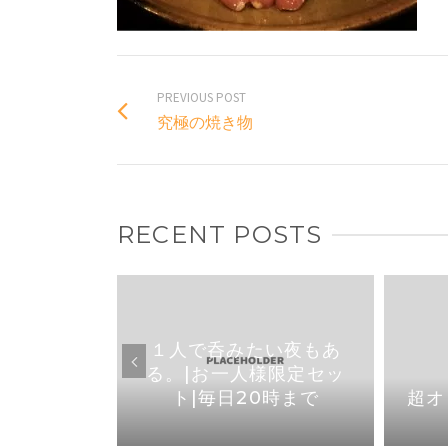
PREVIOUS POST
究極の焼き物
RECENT POSTS
焼き鳥なら
１人で呑みたい夜もあ
1より店内
る。|お一人様限定セッ
りました
ト|毎日20時まで
超オ