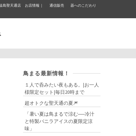
福島聖天通店 お店情報｜
通信販売
器へのこだわり
鳥まる最新情報！
１人で呑みたい夜もある。|お一人
様限定セット|毎日20時まで
超オトクな聖天通の夏🎆
「暑い夏は鳥まるで涼む──冷汁
と特製バニラアイスの夏限定涼
味」