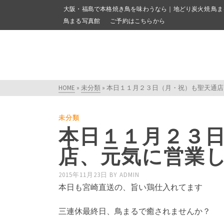
大阪・福島で本格焼き鳥を味わうなら｜地どり炭火焼 鳥ま
鳥まる写真館
ご予約はこちらから
HOME
»
未分類
»
本日１１月２３日（月・祝）も聖天通店
未分類
本日１１月２３
店、元気に営業
2015年11月23日
BY
ADMIN
本日も宮崎直送の、旨い鶏仕入れてます
三連休最終日、鳥まるで癒されませんか？