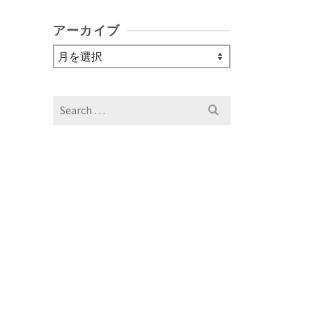
アーカイブ
ア
ー
カ
イ
Search
ブ
for: