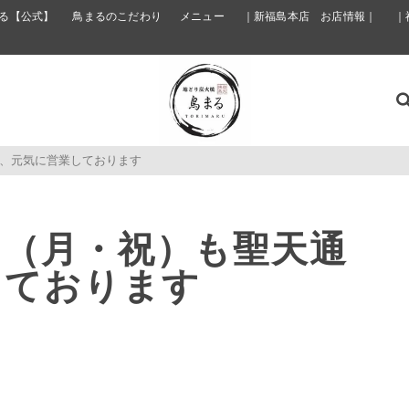
る【公式】
鳥まるのこだわり
メニュー
｜新福島本店 お店情報｜
｜
、元気に営業しております
日（月・祝）も聖天通
しております