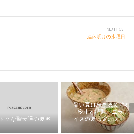
NEXT POST
連休明けの水曜日
「暑い夏は鳥まるで涼む
──冷汁と特製バニラア
イスの夏限定涼味」
トクな聖天通の夏🎆