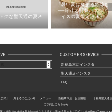
「暑い夏は鳥まるで涼む
──冷汁と特製バニラア
イスの夏限定涼味」
トクな聖天通の夏🎆
IVE
CUSTOMER SERVICE
E
新福島本店インスタ
聖天通店インスタ
FAQ
【公式】
鳥まるのこだわり
メニュー
｜新福島本店 お店情報｜
｜福島聖天通
ご予約はこちらから
6 大阪・福島で本格焼き鳥を味わうなら｜地どり炭火焼 鳥まる【公式】 - WordPress Theme by
Ka