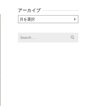
アーカイブ
ア
ー
カ
イ
Search
ブ
for: