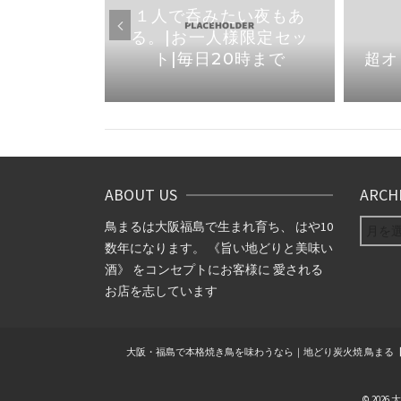
焼き鳥なら
１人で呑みたい夜もあ
1より店内
る。|お一人様限定セッ
りました
ト|毎日20時まで
超オ
ABOUT US
ARCH
ARCHIV
鳥まるは大阪福島で生まれ育ち、 はや10
数年になります。 《旨い地どりと美味い
酒》 をコンセプトにお客様に 愛される
お店を志しています
大阪・福島で本格焼き鳥を味わうなら｜地どり炭火焼 鳥まる
© 202