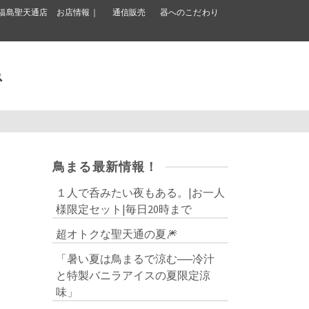
福島聖天通店 お店情報｜
通信販売
器へのこだわり
鳥まる最新情報！
１人で呑みたい夜もある。|お一人
様限定セット|毎日20時まで
超オトクな聖天通の夏🎆
「暑い夏は鳥まるで涼む──冷汁
と特製バニラアイスの夏限定涼
味」