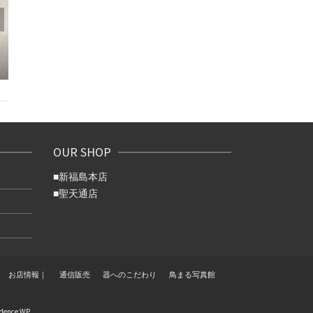
7/16（木）新
み休みで
冷房効かせた店内で、本
場宮崎の焼き鳥体験を！
OUR SHOP
■
新福島本店
■
聖天通店
店 お店情報｜
通信販売
器へのこだわり
鳥まる写真館
dence WP