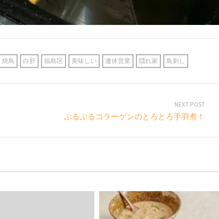
焼鳥
白肝
福島区
美味しい
連休営業
隠れ家
鳥刺し
NEXT POST
ぷるぷるコラーゲンのとろとろ手羽煮！