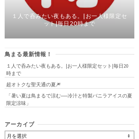
１人で呑みたい夜もある。|お一人様限定セ
ット|毎日20時まで
鳥まる最新情報！
１人で呑みたい夜もある。|お一人様限定セット|毎日20
時まで
超オトクな聖天通の夏🎆
「暑い夏は鳥まるで涼む──冷汁と特製バニラアイスの夏
限定涼味」
アーカイブ
ア