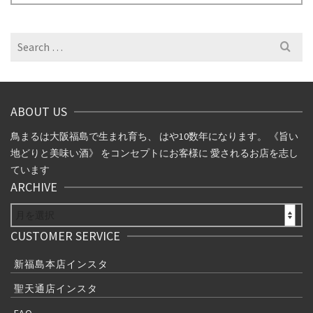
ー
カ
イ
Search
ブ
for:
ABOUT US
鳥まるは大阪福島で生まれ育ち、 はや10数年になります。 《旨い
地どりと美味い酒》 をコンセプトにお客様に 愛されるお店を志し
ています
ARCHIVE
ARCHIVE
CUSTOMER SERVICE
新福島本店インスタ
聖天通店インスタ