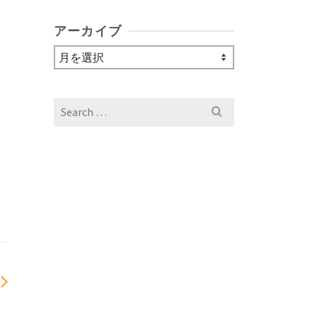
アーカイブ
ア
ー
カ
イ
Search
ブ
for: