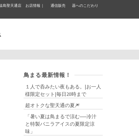
福島聖天通店 お店情報｜
通信販売
器へのこだわり
鳥まる最新情報！
１人で呑みたい夜もある。|お一人
様限定セット|毎日20時まで
超オトクな聖天通の夏🎆
「暑い夏は鳥まるで涼む──冷汁
と特製バニラアイスの夏限定涼
味」