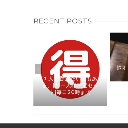
RECENT POSTS
焼き鳥なら
1より店内
りました
超オ
１人で呑みたい夜もあ
る。|お一人様限定セッ
ト|毎日20時まで