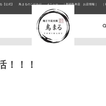
る【公式】
鳥まるのこだわり
メニュー
｜新福島本店 お店情報｜
｜
活！！！