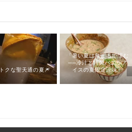
「暑い夏は鳥まるで涼む
──冷汁と特製バニラア
イスの夏限定涼味」
トクな聖天通の夏🎆