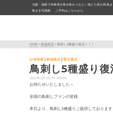
大阪・福島で本格焼き鳥を味わうなら｜地どり炭火焼 鳥ま
鳥まる写真館
ご予約はこちらから
HOME
»
新福島店
»
鳥刺し5種盛り復活！！！
|
|
お得情報
新福島店
聖天通店
鳥刺し5種盛り復
2021年3月7日
BY
ADMIN
お待たせいたしました～
全国の鳥刺しファンの皆様
本日より、鳥刺し5種盛りご提供しております