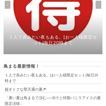
１人で呑みたい夜もある。|お一人様限定セ
ット|毎日20時まで
鳥まる最新情報！
１人で呑みたい夜もある。|お一人様限定セット|毎日20
時まで
超オトクな聖天通の夏🎆
「暑い夏は鳥まるで涼む──冷汁と特製バニラアイスの夏
限定涼味」