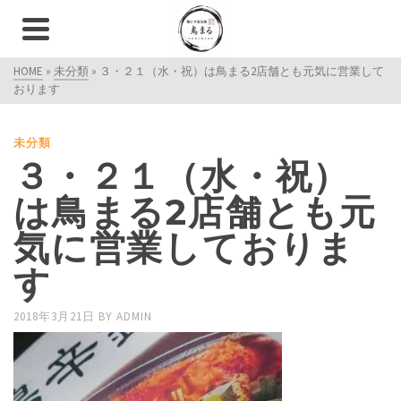
HOME
»
未分類
»
３・２１（水・祝）は鳥まる2店舗とも元気に営業して
おります
未分類
３・２１（水・祝）
は鳥まる2店舗とも元
気に営業しておりま
す
2018年3月21日
BY
ADMIN