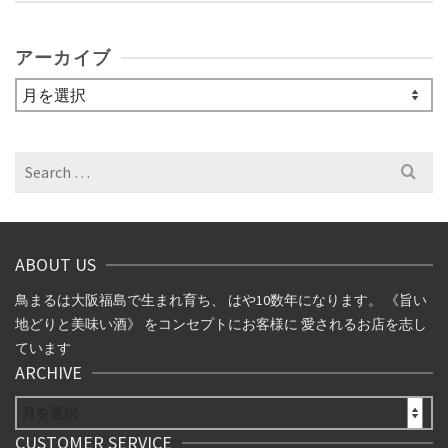
アーカイブ
ア
ー
カ
イ
Search
ブ
for:
ABOUT US
鳥まるは大阪福島で生まれ育ち、 はや10数年になります。 《旨い
地どりと美味い酒》 をコンセプトにお客様に 愛されるお店を志し
ています
ARCHIVE
ARCHIVE
CUSTOMER SERVICE