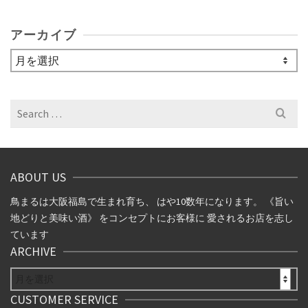
アーカイブ
ア
ー
カ
イ
Search
ブ
for:
ABOUT US
鳥まるは大阪福島で生まれ育ち、 はや10数年になります。 《旨い
地どりと美味い酒》 をコンセプトにお客様に 愛されるお店を志し
ています
ARCHIVE
ARCHIVE
CUSTOMER SERVICE