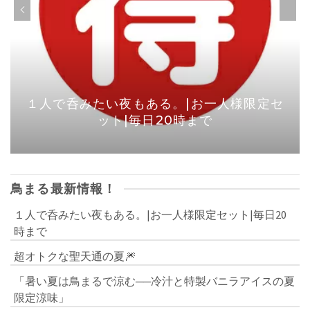
１人で呑みたい夜もある。|お一人様限定セ
ット|毎日20時まで
鳥まる最新情報！
１人で呑みたい夜もある。|お一人様限定セット|毎日20
時まで
超オトクな聖天通の夏🎆
「暑い夏は鳥まるで涼む──冷汁と特製バニラアイスの夏
限定涼味」