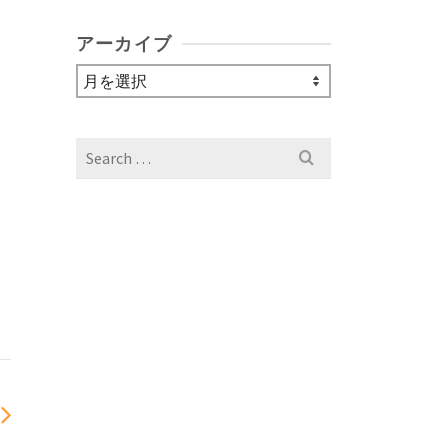
アーカイブ
ア
ー
カ
イ
Search
ブ
for: