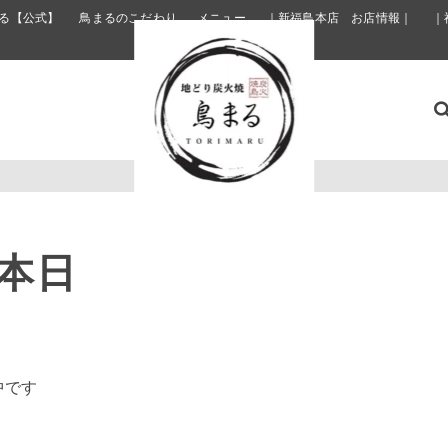
る【公式】
鳥まるのこだわり
メニュー
｜新福島本店 お店情報｜
｜
）本日
中です