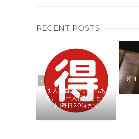
RECENT POSTS
焼き鳥なら
1より店内
りました
超オ
１人で呑みたい夜もあ
る。|お一人様限定セッ
ト|毎日20時まで