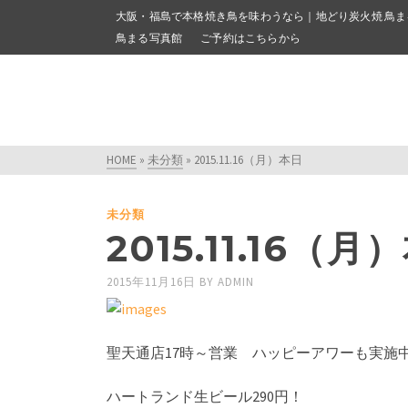
大阪・福島で本格焼き鳥を味わうなら｜地どり炭火焼 鳥ま
鳥まる写真館
ご予約はこちらから
HOME
»
未分類
»
2015.11.16（月）本日
未分類
2015.11.16（月
2015年11月16日
BY
ADMIN
聖天通店17時～営業 ハッピーアワーも実施
ハートランド生ビール290円！