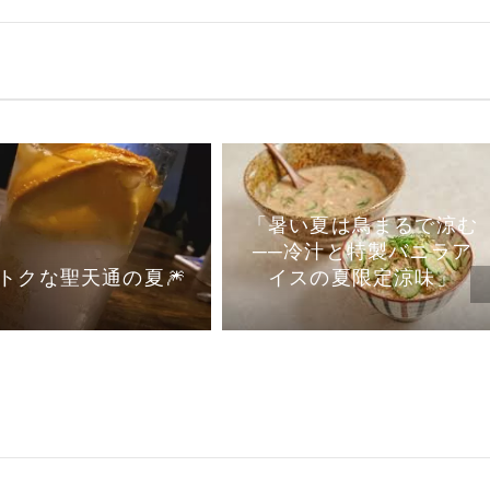
「暑い夏は鳥まるで涼む
──冷汁と特製バニラア
イスの夏限定涼味」
トクな聖天通の夏🎆