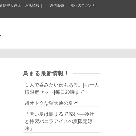
福島聖天通店 お店情報｜
通信販売
器へのこだわり
鳥まる最新情報！
１人で呑みたい夜もある。|お一人
様限定セット|毎日20時まで
超オトクな聖天通の夏🎆
「暑い夏は鳥まるで涼む──冷汁
と特製バニラアイスの夏限定涼
味」