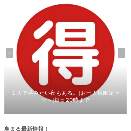
１人で呑みたい夜もある。|お一人様限定セ
ット|毎日20時まで
鳥まる最新情報！