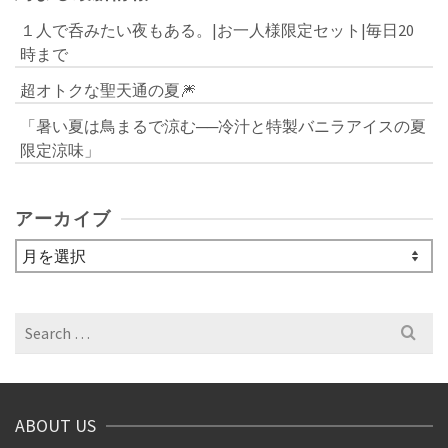
１人で呑みたい夜もある。|お一人様限定セット|毎日20
時まで
超オトクな聖天通の夏🎆
「暑い夏は鳥まるで涼む──冷汁と特製バニラアイスの夏
限定涼味」
アーカイブ
ア
ー
カ
イ
Search
ブ
for:
ABOUT US