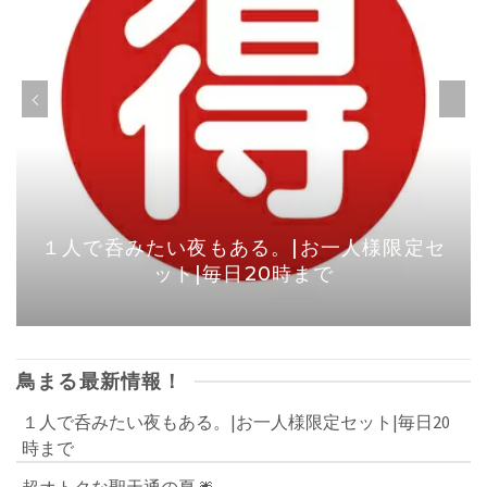
１人で呑みたい夜もある。|お一人様限定セ
ット|毎日20時まで
鳥まる最新情報！
１人で呑みたい夜もある。|お一人様限定セット|毎日20
時まで
超オトクな聖天通の夏🎆