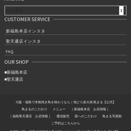
ARCHIVE
CUSTOMER SERVICE
新福島本店インスタ
聖天通店インスタ
FAQ
OUR SHOP
■
新福島本店
■
聖天通店
大阪・福島で本格焼き鳥を味わうなら｜地どり炭火焼 鳥まる【公式】
鳥まるのこだわり
メニュー
｜新福島本店 お店情報｜
｜福島聖天通店 お店情報｜
通信販売
器へのこだわり
鳥まる写真館
ご予約はこちらから