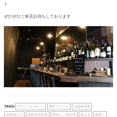
ト
ぜひぜひご来店お待ちしております
TAGS:
ワインプレゼント
周年イベント
大阪焼き鳥
宮崎地どり
福島区焼き鳥
美味しい焼き鳥
鳥まる
鳥刺し