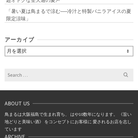
「暑い夏は鳥まるで涼む──冷汁と特製バニラアイスの夏
限定涼味」
アーカイブ
ア
ー
カ
イ
Search
ブ
for:
ABOUT US
鳥まるは大阪福島で生まれ育ち、 はや10数年になります。 《旨い
地どりと美味い酒》 をコンセプトにお客様に 愛されるお店を志し
ています
ARCHIVE