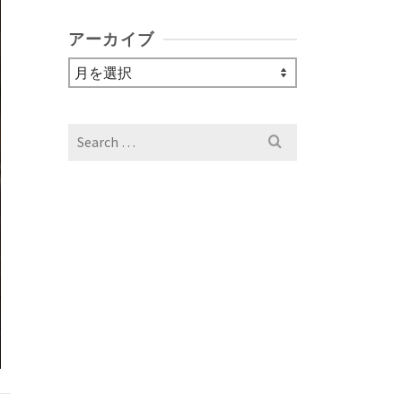
アーカイブ
ア
ー
カ
イ
Search
ブ
for: