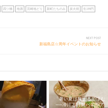
四ツ橋
地酒
宮崎地どり
新町たちのみ
炭火焼
生199円
NEXT POST
新福島店☆周年イベントのお知らせ
「暑い夏は鳥まるで涼む
──冷汁と特製バニラア