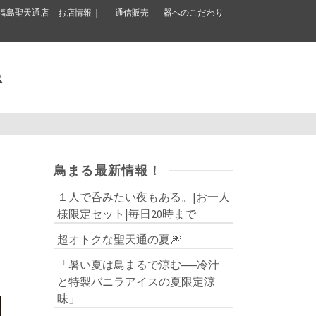
福島聖天通店 お店情報｜
通信販売
器へのこだわり
鳥まる最新情報！
１人で呑みたい夜もある。|お一人
様限定セット|毎日20時まで
超オトクな聖天通の夏🎆
「暑い夏は鳥まるで涼む──冷汁
と特製バニラアイスの夏限定涼
味」