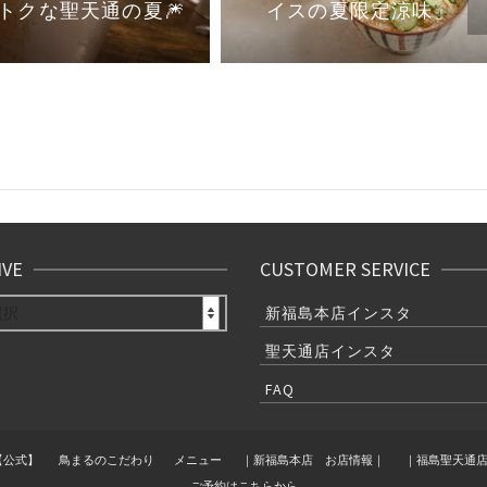
イスの夏限定涼味」
トクな聖天通の夏🎆
IVE
CUSTOMER SERVICE
E
新福島本店インスタ
聖天通店インスタ
FAQ
【公式】
鳥まるのこだわり
メニュー
｜新福島本店 お店情報｜
｜福島聖天通
ご予約はこちらから