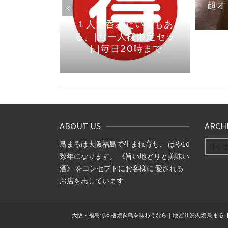
りました
超オ
１人で呑みたい夜もあ
る。|お一人様限定セッ
ト|毎日20時まで
ABOUT US
ARCH
ARCHIV
鳥まるは大阪福島で生まれ育ち、 はや10
数年になります。 《旨い地どりと美味い
酒》 をコンセプトにお客様に 愛される
お店を志しています
大阪・福島で本格焼き鳥を味わうなら｜地どり炭火焼 鳥まる