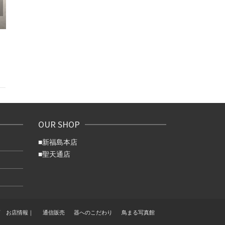
場宮崎の焼き鳥体験を！
OUR SHOP
■
新福島本店
■
聖天通店
店 お店情報｜
通信販売
器へのこだわり
鳥まる写真館