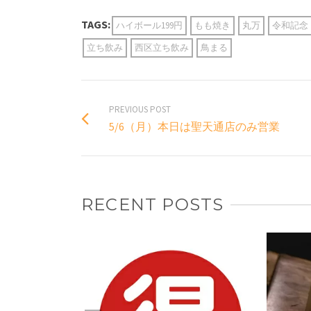
TAGS:
ハイボール199円
もも焼き
丸万
令和記念
立ち飲み
西区立ち飲み
鳥まる
PREVIOUS POST
5/6（月）本日は聖天通店のみ営業
RECENT POSTS
焼き鳥なら
1より店内