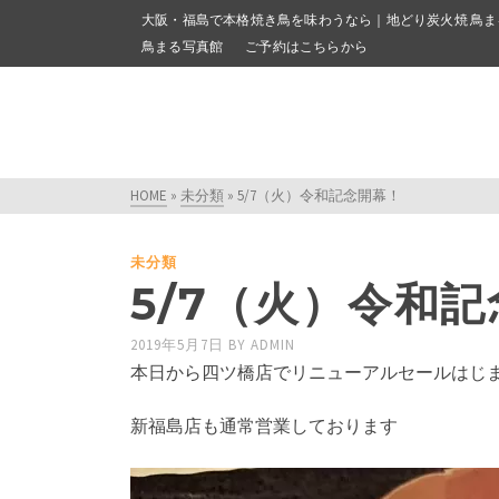
大阪・福島で本格焼き鳥を味わうなら｜地どり炭火焼 鳥ま
鳥まる写真館
ご予約はこちらから
HOME
»
未分類
»
5/7（火）令和記念開幕！
未分類
5/7（火）令和
2019年5月7日
BY
ADMIN
本日から四ツ橋店でリニューアルセールはじ
新福島店も通常営業しております