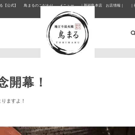
る【公式】
鳥まるのこだわり
メニュー
｜新福島本店 お店情報｜
｜
記念開幕！
まりますよ！