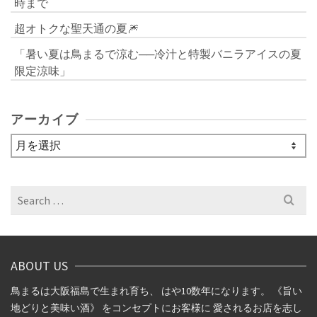
時まで
超オトクな聖天通の夏🎆
「暑い夏は鳥まるで涼む──冷汁と特製バニラアイスの夏
限定涼味」
アーカイブ
ア
ー
カ
イ
Search
ブ
for:
ABOUT US
鳥まるは大阪福島で生まれ育ち、 はや10数年になります。 《旨い
地どりと美味い酒》 をコンセプトにお客様に 愛されるお店を志し