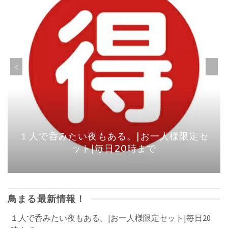
１人で呑みたい夜もある。|お一人様限定セ
ット|毎日20時まで
鳥まる最新情報！
１人で呑みたい夜もある。|お一人様限定セット|毎日20