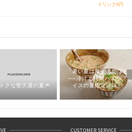
ドリンク6円
「暑い夏は鳥まるで涼む
──冷汁と特製バニラア
イスの夏限定涼味」
トクな聖天通の夏🎆
IVE
CUSTOMER SERVICE