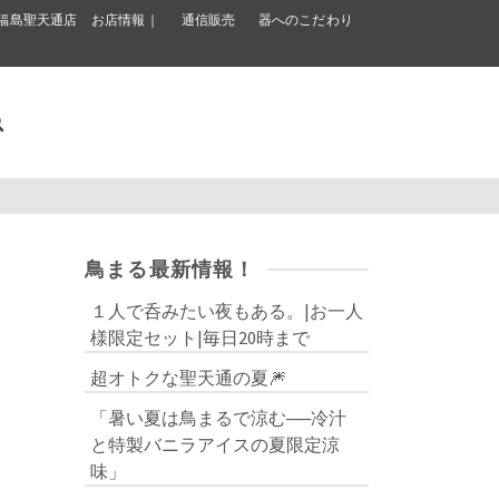
福島聖天通店 お店情報｜
通信販売
器へのこだわり
鳥まる最新情報！
１人で呑みたい夜もある。|お一人
様限定セット|毎日20時まで
超オトクな聖天通の夏🎆
「暑い夏は鳥まるで涼む──冷汁
と特製バニラアイスの夏限定涼
味」