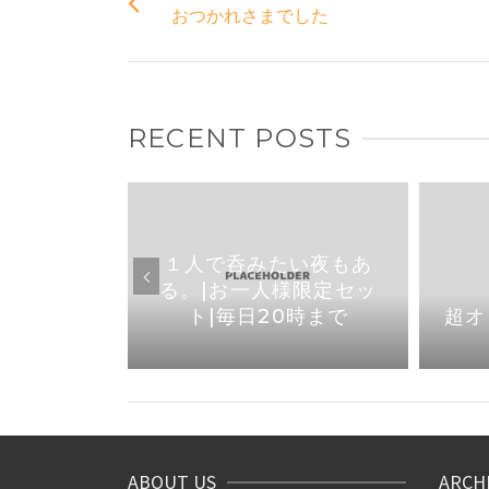
おつかれさまでした
RECENT POSTS
焼き鳥なら
１人で呑みたい夜もあ
1より店内
る。|お一人様限定セッ
りました
ト|毎日20時まで
超オ
ABOUT US
ARCH