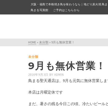
大阪・福島で本格焼き鳥を味わうなら｜地どり炭火焼 鳥ま
鳥まる写真館
ご予約はこちらから
HOME
»
未分類
»
9月も無休営業！
未分類
9月も無休営業！
2016年9月3日
BY
ADMIN
鳥まる聖天通店は、9月も元気に無休営業しま
本店は月曜定休です
まだ、暑さの残る今日この頃、冷たいビール