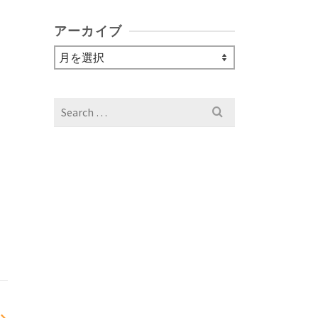
アーカイブ
ア
ー
カ
イ
Search
ブ
for: