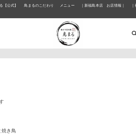
る【公式】
鳥まるのこだわり
メニュー
｜新福島本店 お店情報｜
｜
す
と焼き鳥