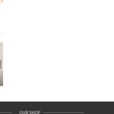
7/16（木）新
み休みで
冷房効かせた店内で、本
場宮崎の焼き鳥体験を！
OUR SHOP