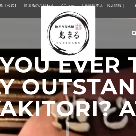
る【公式】
鳥まるのこだわり
メニュー
｜新福島本店 お店情報｜
｜
 YOU EVER 
Y OUTSTA
I? AT TOR
|