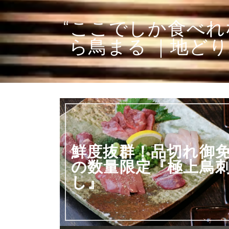
“ここでしか食べれ
ら鳥まる ｜地ど
鮮度抜群！品切れ御
の数量限定『極上鳥
し』