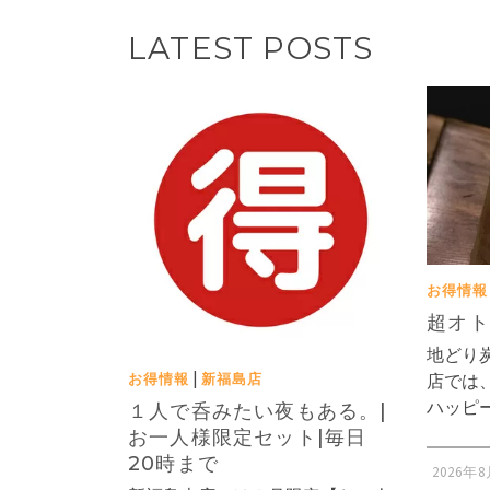
LATEST POSTS
お得情報
超オト
地どり炭
|
店では、
お得情報
新福島店
ハッピ
１人で呑みたい夜もある。|
お一人様限定セット|毎日
20時まで
2026年