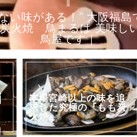
ない味がある！” 大阪福
り炭火焼 鳥まるは 美味し
鳥屋です｜
免
本場宮崎以上の味を追
刺
求した究極の『もも炭
火焼』