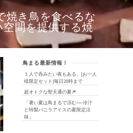
島で焼き鳥を食べるな
い空間を提供する焼
鳥まる最新情報！
１人で呑みたい夜もある。|お一人
様限定セット|毎日20時まで
超オトクな聖天通の夏🎆
「暑い夏は鳥まるで涼む──冷汁
と特製バニラアイスの夏限定涼
味」