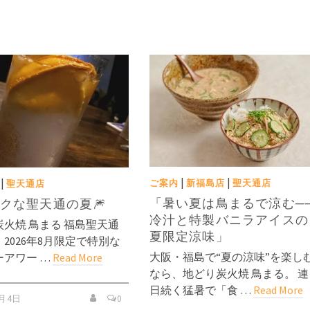
|
|
|
ご案内
新福島店
聖天通店
聖天通店
「暑い夏は鳥まるで涼む─
クな聖天通の夏🎆
冷汁と特製バニラアイスの
火焼 鳥まる 福島聖天通
夏限定涼味」
2026年8月限定で特別な
大阪・福島で“夏の涼味”を楽し
ーアワー …
Read More
なら、地どり炭火焼 鳥まる。 連
日続く猛暑で「食 …
Read More
8月4日
0