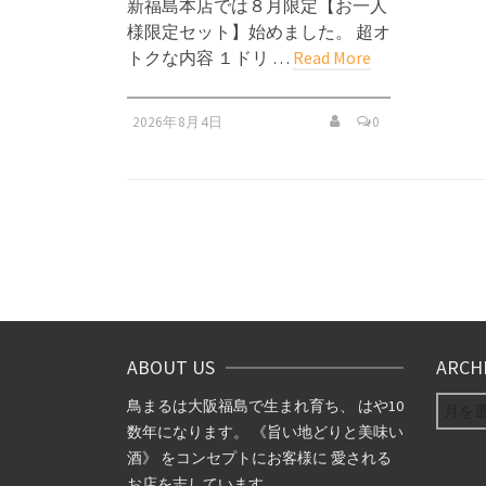
新福島本店では８月限定【お一人
様限定セット】始めました。 超オ
トクな内容 １ドリ …
Read More
2026年8月4日
0
ABOUT US
ARCH
ARCHIV
鳥まるは大阪福島で生まれ育ち、 はや10
数年になります。 《旨い地どりと美味い
酒》 をコンセプトにお客様に 愛される
お店を志しています