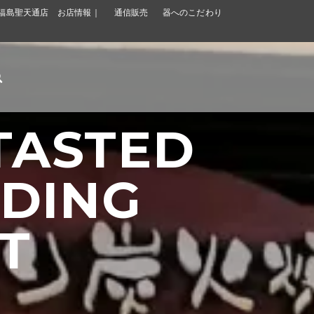
福島聖天通店 お店情報｜
通信販売
器へのこだわり
TASTED
NDING
IMARU IN