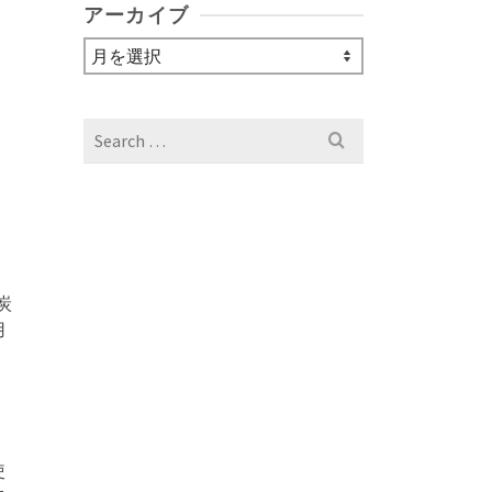
アーカイブ
ア
ー
カ
イ
Search
ブ
for:
炭
用
使