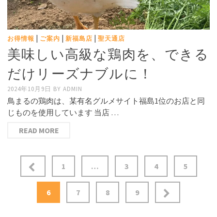
|
|
|
お得情報
ご案内
新福島店
聖天通店
美味しい高級な鶏肉を、できる
だけリーズナブルに！
2024年10月9日
BY
ADMIN
鳥まるの鶏肉は、某有名グルメサイト福島1位のお店と同
じものを使用しています 当店 …
READ MORE
投
1
…
3
4
5
稿
6
7
8
9
ナ