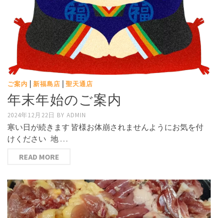
|
|
ご案内
新福島店
聖天通店
年末年始のご案内
2024年12月22日
BY
ADMIN
寒い日が続きます 皆様お体崩されませんようにお気を付
けください 地 …
READ MORE