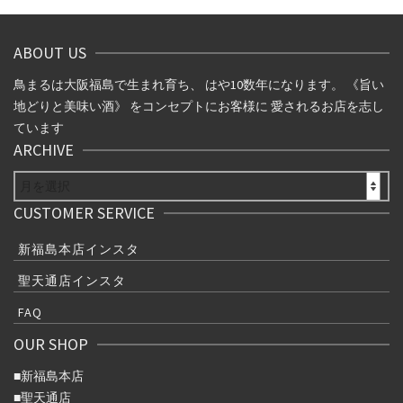
ビ
ゲ
ABOUT US
ー
鳥まるは大阪福島で生まれ育ち、 はや10数年になります。 《旨い
シ
地どりと美味い酒》 をコンセプトにお客様に 愛されるお店を志し
ています
ョ
ARCHIVE
ン
ARCHIVE
CUSTOMER SERVICE
新福島本店インスタ
聖天通店インスタ
FAQ
OUR SHOP
■
新福島本店
■
聖天通店