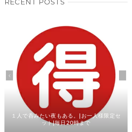
RECENT POSTS
１人で呑みたい夜もある。|お一人様限定セ
ット|毎日20時まで