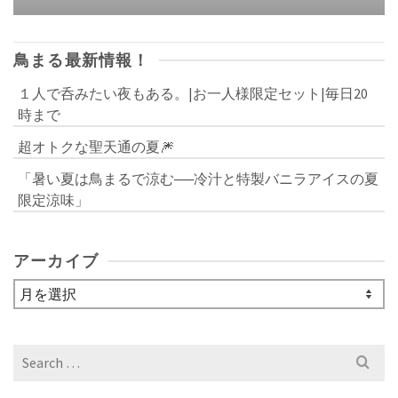
鳥まる最新情報！
１人で呑みたい夜もある。|お一人様限定セット|毎日20
時まで
超オトクな聖天通の夏🎆
「暑い夏は鳥まるで涼む──冷汁と特製バニラアイスの夏
限定涼味」
アーカイブ
ア
ー
カ
イ
Search
ブ
for: