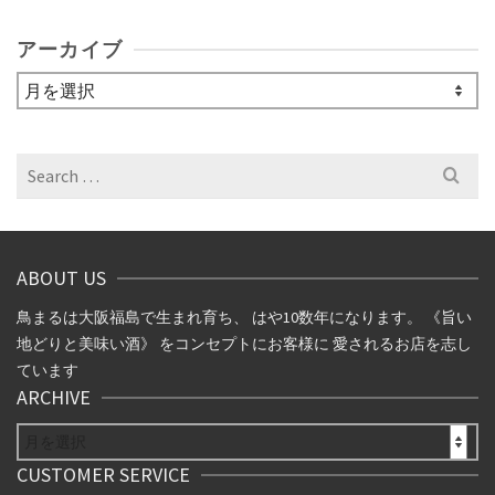
アーカイブ
ア
ー
カ
イ
Search
ブ
for:
ABOUT US
鳥まるは大阪福島で生まれ育ち、 はや10数年になります。 《旨い
地どりと美味い酒》 をコンセプトにお客様に 愛されるお店を志し
ています
ARCHIVE
ARCHIVE
CUSTOMER SERVICE