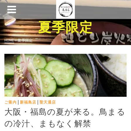
夏季限定
HOME
»
夏季限定
|
|
ご案内
新福島店
聖天通店
大阪・福島の夏が来る。鳥まる
の冷汁、まもなく解禁