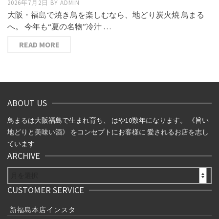
2026年7月2日
BY
ADMIN
大阪・福島で焼き鳥を楽しむなら、地どり炭火焼 鳥まる
へ。 今年も“夏の名物”冷汁 …
READ MORE
ABOUT US
鳥まるは大阪福島で生まれ育ち、 はや10数年になります。 《旨い
地どりと美味い酒》 をコンセプトにお客様に 愛されるお店を志し
ています
ARCHIVE
ARCHIVE
CUSTOMER SERVICE
新福島本店インスタ