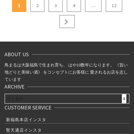
投
1
2
3
4
…
12
稿
ナ
ビ
ゲ
ABOUT US
ー
鳥まるは大阪福島で生まれ育ち、 はや10数年になります。 《旨い
シ
地どりと美味い酒》 をコンセプトにお客様に 愛されるお店を志し
ています
ョ
ARCHIVE
ン
ARCHIVE
CUSTOMER SERVICE
新福島本店インスタ
聖天通店インスタ