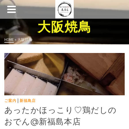
大阪焼鳥
HOME
»
大阪焼鳥
|
ご案内
新福島店
あったかほっこり♡鶏だしの
おでん@新福島本店