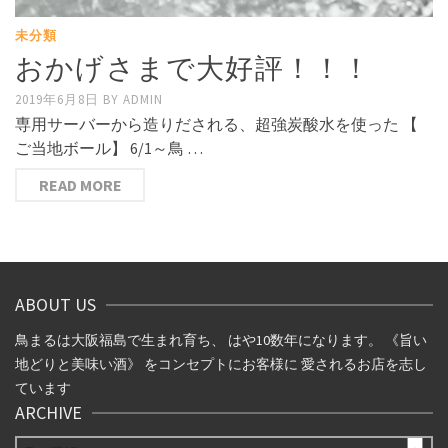
未分類
おかげさまで大好評！！！
2019年6月8日
BY
ADMIN
専用サーバーから造りだされる、超強炭酸水を使った 【
ご当地ボール】 6/1～鳥 …
READ MORE
ABOUT US
鳥まるは大阪福島で生まれ育ち、 はや10数年になります。 《旨い
地どりと美味い酒》 をコンセプトにお客様に 愛されるお店を志し
ています
ARCHIVE
ARCHIVE