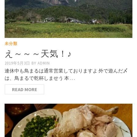
未分類
え～～～天気！♪
2019年5月3日
BY
ADMIN
連休中も鳥まるは通常営業しておりますよ 外で遊んだ〆
は、鳥まるで乾杯しませう 本 …
READ MORE