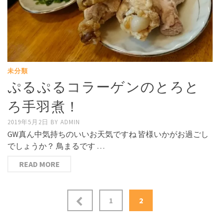
未分類
ぷるぷるコラーゲンのとろと
ろ手羽煮！
2019年5月2日
BY
ADMIN
GW真ん中気持ちのいいお天気ですね 皆様いかがお過ごし
でしょうか？ 鳥まるです …
READ MORE
投
1
2
稿